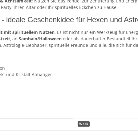
 & Achtsamkeit
: Nutzen Sie das Pendel zur Zentrierung und Energi
-Party, Ihren Altar oder Ihr spirituelles Eckchen zu Hause.
- ideale Geschenkidee für Hexen und Astr
t mit spirituellem Nutzen
. Es ist nicht nur ein Werkzeug für Ener
tzeit
, an
Samhain/Halloween
oder als dauerhafter Bestandteil Ihre
n, Astrologie-Liebhaber, spirituelle Freunde und alle, die sich für 
hen
ekt und Kristall-Anhänger
Weiß