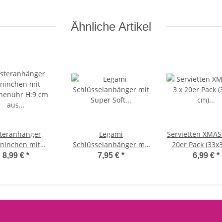
Ähnliche Artikel
teranhänger
Legami
Servietten XMAS 
ninchen mit
Schlüsselanhänger mit
20er Pack (33x
nuhr H:9 cm aus
Super Soft Plüschtier
"Weihnachten
8,99 €
*
7,95 €
*
6,99 €
*
 Osterdeko
PANDA mit Bambus -
mich mal" 
Hase,
Kuscheltier super
Papierservie
henkanhänger
weich und flauschig,
Weihnachten K
, Frühlingsdeko,
Schlüssel Anhänger
lustige Tischdek
ger Osterhase
Pandabär
, Weihnachtsf