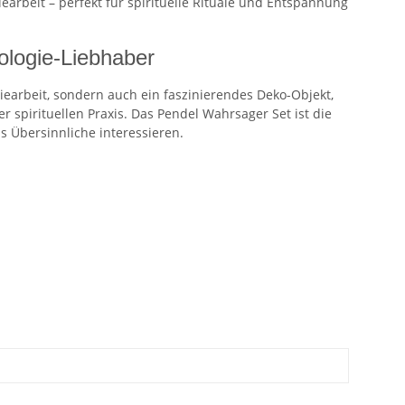
earbeit – perfekt für spirituelle Rituale und Entspannung
ologie-Liebhaber
giearbeit, sondern auch ein faszinierendes Deko-Objekt,
r spirituellen Praxis. Das Pendel Wahrsager Set ist die
das Übersinnliche interessieren.