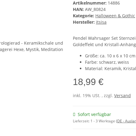
Artikelnummer:
14886
HAN:
AW_80824
Kategorie:
Halloween & Gothic
Hersteller:
itsisa
Pendel Wahrsager Set Sternzei
Goldeffekt und Kristall-Anhän
Größe: ca. 10 x 6 x 10 cm
Farbe: schwarz, weiss
Material: Keramik, Kristal
18,99 €
inkl. 19% USt. , zzgl.
Versand
Sofort verfügbar
Lieferzeit:
1 - 3 Werktage
(DE - Ausla