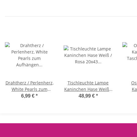
Drahtherz / Perlenherz,
Tischleuchte Lampe
Os
White Pearls zum
Kaninchen Hase Weiß /
Ka
Aufhängen 11 x 11 cm -
Rosa 20x43 cm -
Tasche
6,99 €
*
48,99 €
*
Herz aus Draht,
Wohnzimmerlampe,
Polyresin -
Fensterdeko Liebe,
Dekolampe Ostern,
Muttertag
Leselampe, Tischlampe;
Gesc
Hasen Lampe,
Ostern
Landhausstil
Hän