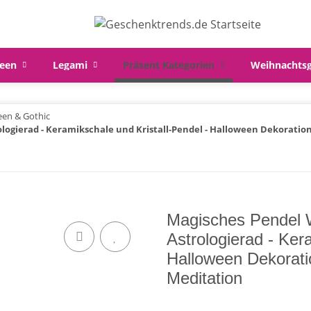
een
Legami
Präsent Kategorien
Weihnachts
een & Gothic
logierad - Keramikschale und Kristall-Pendel - Halloween Dekoratio
Magisches Pendel W
Astrologierad - Ker
Halloween Dekorati
Meditation