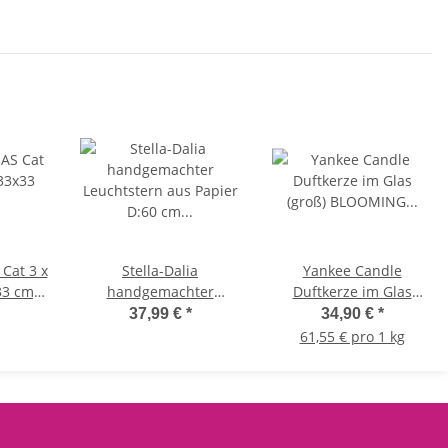
Cat 3 x
Stella-Dalia
Yankee Candle
33 cm)
handgemachter
Duftkerze im Glas
 kann
Leuchtstern aus Papier
(groß) BLOOMING LOVE
37,99 €
*
34,90 €
*
-
D:60 cm in weiß - Stella
- Sommerkollektion -
61,55 € pro 1 kg
tten
Lightz Papierblüte,
Signature Kerze mit
atze,
Papierblume,
Brenndauer bis zu 80
o, Party
Hängedekoration,
Stunden
eier
Moderner Deko Stil,
Dekoration Frühjahr