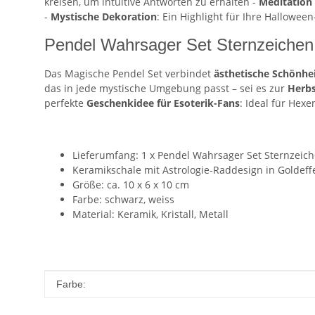
kreisen, um intuitive Antworten zu erhalten -
Meditation
-
Mystische Dekoration
: Ein Highlight für Ihre Halloween
Pendel Wahrsager Set Sternzeichen 
Das Magische Pendel Set verbindet
ästhetische Schönhei
das in jede mystische Umgebung passt – sei es zur
Herbs
perfekte
Geschenkidee für Esoterik-Fans
: Ideal für Hexe
Lieferumfang: 1 x Pendel Wahrsager Set Sternzeic
Keramikschale mit Astrologie-Raddesign in Goldeff
Größe: ca. 10 x 6 x 10 cm
Farbe: schwarz, weiss
Material: Keramik, Kristall, Metall
Produkteigenschaft
Wert
Farbe: