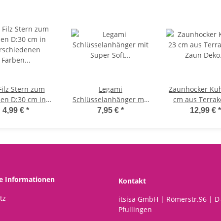
Filz Stern zum
Legami
Zaunhocker Kuh
len D:30 cm in
Schlüsselanhänger mit
cm aus Terrako
iedenen Farben -
Super Soft Plüschtier
Zaun Deko Ga
4,99 €
*
7,95 €
*
12,99 €
*
hnachtsdeko,
PANDA mit Bambus -
Tierfigur Pfoste
hnachtsbaum,
Kuscheltier super
Zaunfigur, Gart
eihnachten
weich und flauschig,
Metalldek
Dekoration,
Schlüssel Anhänger
dventsdeko,
Pandabär
Winterdeko
he Informationen
Kontakt
tz
itsisa GmbH | Römerstr.96 | D
Pfullingen