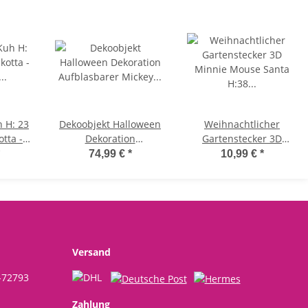
 H: 23
Dekoobjekt Halloween
Weihnachtlicher
tta -
Dekoration
Gartenstecker 3D
rten,
Aufblasbarer Mickey
Minnie Mouse Santa
74,99 €
*
10,99 €
*
nhocker,
Vampir für den
H:38 cm - Disney
endeko,
Außenbereich - Disney
Blumenstecker
o
Aufblasbare Micky
Weihnachten Minni
Maus Figur, Herbst
Maus, moderner Deko
Grusel Deko
Stil, Gartendeko,
Dekofigur für den
Versand
Garten
-72793
Zahlung