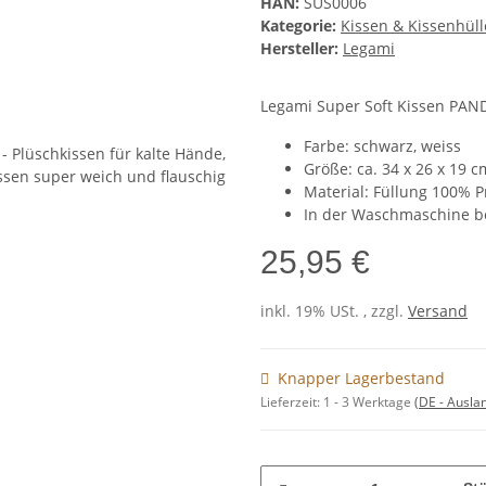
HAN:
SUS0006
Kategorie:
Kissen & Kissenhül
Hersteller:
Legami
Legami Super Soft Kissen PAND
Farbe: schwarz, weiss
Größe: ca. 34 x 26 x 19 c
Material: Füllung 100% P
In der Waschmaschine be
25,95 €
inkl. 19% USt. , zzgl.
Versand
Knapper Lagerbestand
Lieferzeit:
1 - 3 Werktage
(DE - Ausla