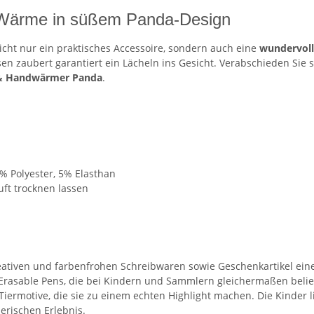
 Wärme in süßem Panda-Design
cht nur ein praktisches Accessoire, sondern auch eine
wundervoll
ssen zaubert garantiert ein Lächeln ins Gesicht. Verabschieden Sie 
 & Handwärmer Panda
.
% Polyester, 5% Elasthan
ft trocknen lassen
e kreativen und farbenfrohen Schreibwaren sowie Geschenkartikel 
Erasable Pens, die bei Kindern und Sammlern gleichermaßen beliebt
Tiermotive, die sie zu einem echten Highlight machen. Die Kinder l
erischen Erlebnis.