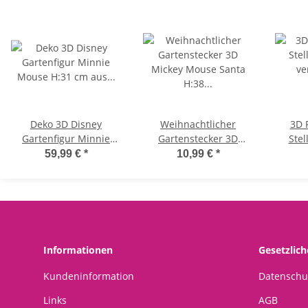
Deko 3D Disney
Weihnachtlicher
3D 
Gartenfigur Minnie
Gartenstecker 3D
Stel
Mouse H:31 cm aus
Mickey Mouse Santa
versch
59,99 €
*
10,99 €
*
Kunststoff - Disney
H:38 cm - Disney
Wei
Figur Minni Maus für
Blumenstecker
Wei
den Garten, moderner
Weihnachten Micky
W
Deko Stil für Disney
Maus, moderner Deko
Fans, Gartendekoration,
Stil, Gartendeko,
A
Statue
Dekofigur für den
Informationen
Gesetzlic
Garten
Kundeninformation
Datenschu
Links
AGB