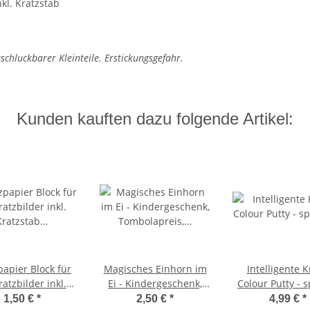
nkl. Kratzstab
chluckbarer Kleinteile. Erstickungsgefahr.
Kunden kauften dazu folgende Artikel:
papier Block für
Magisches Einhorn im
Intelligente 
ratzbilder inkl.
Ei - Kindergeschenk,
Colour Putty - s
tab - tolles Give
Tombolapreis,
zerfließt, wechs
1,50 €
*
2,50 €
*
4,99 €
*