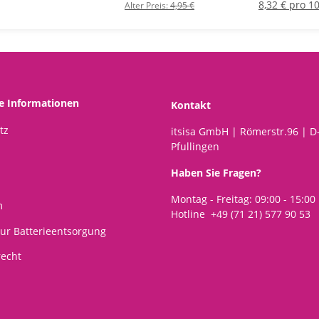
y, Mitgebsel
Mitgebsel etc.
Farbe und rei
8,32 € pro 1
Alter Preis:
4,95 €
Kindergesch
he Informationen
Kontakt
tz
itsisa GmbH | Römerstr.96 | D
Pfullingen
Haben Sie Fragen?
Montag - Freitag: 09:00 - 15:00
m
Hotline +49 (71 21) 577 90 53
ur Batterieentsorgung
recht