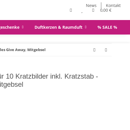
News
Kontakt
0,00 €
geschenke
Duftkerzen & Raumduft
% SALE %
lles Give Away, Mitgebsel
r 10 Kratzbilder inkl. Kratzstab -
itgebsel