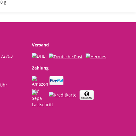
ßt -
00 g
enk
Versand
-72793
Zahlung
 Uhr