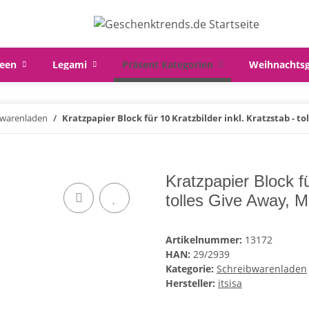
een
Legami
Präsent Kategorien
Weihnachts
bwarenladen
Kratzpapier Block für 10 Kratzbilder inkl. Kratzstab - to
Kratzpapier Block fü
tolles Give Away, M
Artikelnummer:
13172
HAN:
29/2939
Kategorie:
Schreibwarenladen
Hersteller:
itsisa