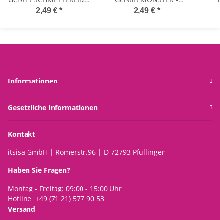
- Erasable Gel Pen, Stift ,
Erasable Gel Pen, Stift ,
Sch
2,49 €
*
2,49 €
*
Gelschreiber Butterfly
Gelschreiber
Wei
We
Informationen
Gesetzliche Informationen
Kontakt
itsisa GmbH | Römerstr.96 | D-72793 Pfullingen
Haben Sie Fragen?
Montag - Freitag: 09:00 - 15:00 Uhr
Hotline +49 (71 21) 577 90 53
Versand