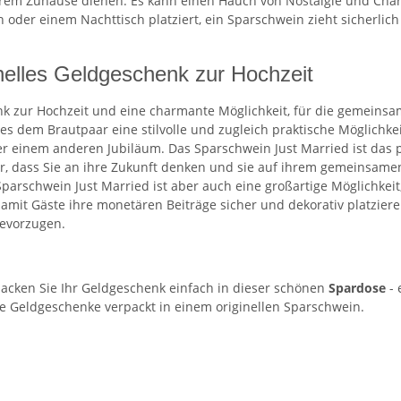
hrem Zuhause dienen. Es kann einen Hauch von Nostalgie und Charm
 oder einem Nachttisch platziert, ein Sparschwein zieht sicherlic
inelles Geldgeschenk zur Hochzeit
enk zur Hochzeit und eine charmante Möglichkeit, für die gemei
 dem Brautpaar eine stilvolle und zugleich praktische Möglichkeit 
r einem anderen Jubiläum. Das Sparschwein Just Married ist das p
ar, dass Sie an ihre Zukunft denken und sie auf ihrem gemeinsamen 
arschwein Just Married ist aber auch eine großartige Möglichkeit, 
mit Gäste ihre monetären Beiträge sicher und dekorativ platzieren
bevorzugen.
acken Sie Ihr Geldgeschenk einfach in dieser schönen
Spardose
- 
ne Geldgeschenke verpackt in einem originellen Sparschwein.