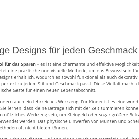
tige Designs für jeden Geschmack
l für das Sparen
– es ist eine charmante und effektive Möglichkei
tet eine praktische und visuelle Methode, um das Bewusstsein für 
igns erhältlich, wodurch es sowohl funktional als auch dekorativ 
e perfekt zu jedem Stil und Geschmack passt. Diese Vielfalt macht
olische Geste für einen neuen Lebensabschnitt.
sondern auch ein lehrreiches Werkzeug. Für Kinder ist es eine wun
 Sie lernen, dass kleine Beträge sich mit der Zeit summieren kön
n nützliches Werkzeug sein, um Kleingeld oder sogar größere Bet
verwendet werden. Das physische Einwerfen von Münzen und Schein
ethoden oft nicht bieten können.