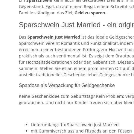
Ein
Sparschwein
kann auch als dekoratives Element in I
Gegenstand. Egal, ob auf einem Regal, einem Schreibtisch
Familie ständig an das Ziel,
Geld zu sparen
.
Sparschwein Just Married - ein orig
Das
Sparschwein Just Married
ist das ideale Geldgesch
Sparschwein vereint Romantik und Funktionalität, indem es
erreichen.u einer bestandenen Prüfung, zur Hochzeit ode
praktisch als auch sentimental ist. Es zeigt dem Brautpa
für Hochzeitsdekorationen oder den Gabentisch. Dieses Sp
sammeln. Stellen Sie es an einem prominenten Ort auf, da
anstelle traditioneller Geschenke lieber Geldgeschenke 
Spardose als Verpackung für Geldgeschenke
Keine Geschenkidee zum Geburtstag? Kein Problem: verp
gebrauchen. Und nicht nur Kinder freuen sich über klei
Lieferumfang: 1 x Sparschwein Just Married
mit Gummiverschluss und Filzpads an den Füssen