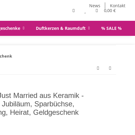
News
Kontakt
0,00 €
geschenke
Duftkerzen & Raumduft
% SALE %
schenk
ust Married aus Keramik -
 Jubiläum, Sparbüchse,
g, Heirat, Geldgeschenk