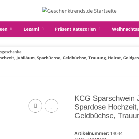
een
Legami
Präsent Kategorien
Weihnachts
tsgeschenke
ochzeit, Jubiläum, Sparbüchse, Geldbüchse, Trauung, Heirat, Geldge
KCG Sparschwein J
Spardose Hochzeit,
Geldbüchse, Trauun
Artikelnummer:
14034