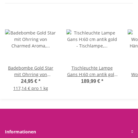
Badebombe Gold Star
Tischleuchte Lampe
mit Ohrring von
Gans H:60 cm antik gold
Wo
Charmed Aroma,
- Tischlampe, Moderner
Hä
24,95 €
*
189,99 €
*
Badekugel Stern mit
Deko Stil, Tierleuchte
117,14 € pro 1 kg
Schmuck
C
Ch
Informationen