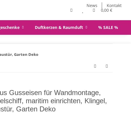
News
Kontakt
0,00 €
geschenke
Duftkerzen & Raumduft
% SALE %
Haustür, Garten Deko
aus Gusseisen für Wandmontage,
lschiff, maritim einrichten, Klingel,
stür, Garten Deko