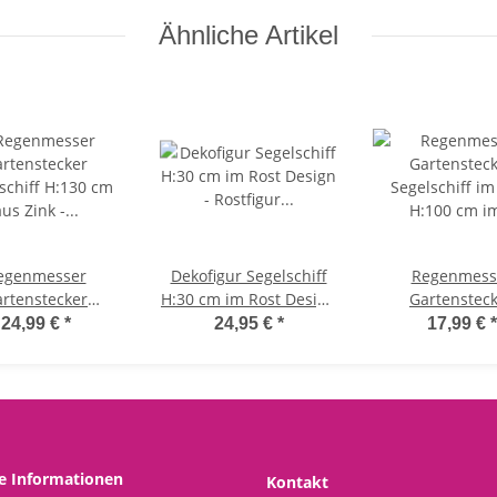
Zaunfigur maritim,
Blumenschale
Ähnliche Artikel
Gartendeko,
Zaunstecker
egenmesser
Dekofigur Segelschiff
Regenmess
rtenstecker
H:30 cm im Rost Design
Gartenstec
schiff H:130 cm
- Rostfigur Schiff,
Segelschiff im
24,99 €
*
24,95 €
*
17,99 €
*
s Zink - Deko
maritime Gartendeko
H:100 cm im 
rschlagsmesser
Segelboot, Metalldeko
Design - De
m, Schiff, Küste,
Niederschlags
ime Gartendeko
maritim, Schiff,
boot, Metalldeko
maritime Gart
Segelboot, Meta
he Informationen
Kontakt