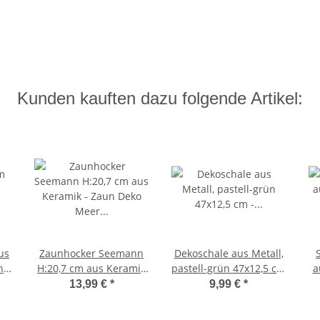
Kunden kauften dazu folgende Artikel:
us
Zaunhocker Seemann
Dekoschale aus Metall,
nd
H:20,7 cm aus Keramik
pastell-grün 47x12,5 cm
a
ko
- Zaun Deko Meer
- Zinkschale als Mini
D
13,99 €
*
9,99 €
*
he,
Küste, Seefahrer
Teich Balkon, Deko
du
Pfostenhocker,
Schale Garten,