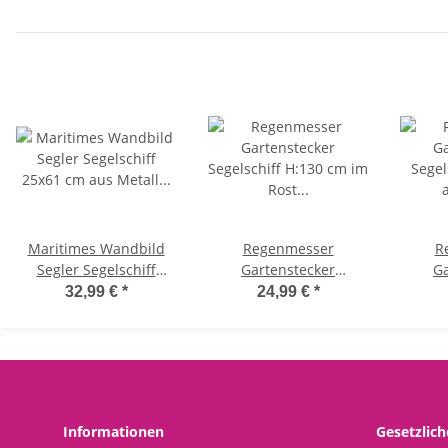
Schwimmtiere,
Gartendeko
Maritimes Wandbild
Regenmesser
R
Segler Segelschiff
Gartenstecker
Ga
25x61 cm aus Metall -
Segelschiff H:130 cm im
Segel
32,99 €
*
24,99 €
*
maritime Wanddeko,
Rost Design - Deko
au
Metalldeko, maritim
Niederschlagsmesser
Niede
dekorieren,
maritim, Schiff, Küste,
mariti
Wandornament
maritime Gartendeko
marit
Segelboot, Metalldeko
Segel
Informationen
Gesetzlic