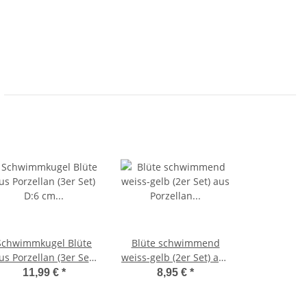
Schwimmkugel Blüte
Blüte schwimmend
us Porzellan (3er Set)
weiss-gelb (2er Set) aus
:6 cm grün, hellblau,
Porzellan als Teich
11,99 €
*
8,95 €
*
nkelblau - Teichdeko,
Deko - Schwimmblüte,
Kugel schwimmend,
Seerose, Teichdeko,