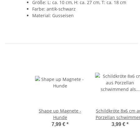
Größe: L: ca. 10 cm, H: ca. 27 cm, T: ca. 18 cm
Farbe: antik-schwarz
Material: Gusseisen
Shape up Magnete -
Schildkröte 8x6 cm a
Hunde
Porzellan schwimme
als Teich Deko - De
7,99 €
*
3,99 €
*
für Vogeltränke, Fisc
Gartenteich,