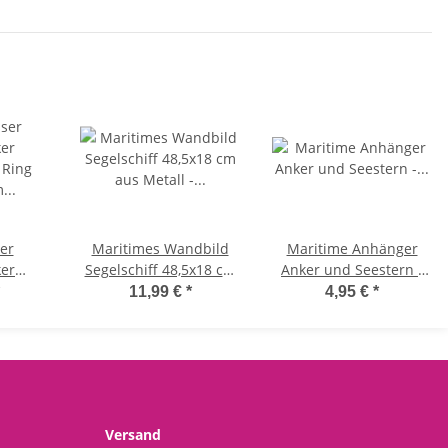
Schwimmschale,
Schwimmkerzen,
Gartenteich, Garten
Gartendeko
Deko
er
Maritimes Wandbild
Maritime Anhänger
ker
Segelschiff 48,5x18 cm
Anker und Seestern -
 Ring
aus Metall - maritime
Fotoanhänger,
11,99 €
*
4,95 €
*
Rost
Wanddeko, Metalldeko,
Urlaubsfoto, maritime
ko
maritim dekorieren
Deko, Bilderrahmen
messer
 Küste,
endeko
lldeko
Versand