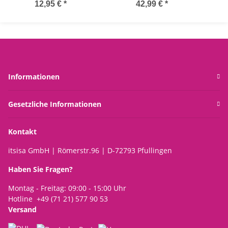
Stab im Rost Design -
Gartendeko Rost,
H:84
12,95 €
*
42,99 €
*
Rostfigur für den Garten,
Metalldeko
Gartendeko, Metalldeko
Nie
mar
ma
M
Informationen
Gesetzliche Informationen
Kontakt
itsisa GmbH | Römerstr.96 | D-72793 Pfullingen
Haben Sie Fragen?
Montag - Freitag: 09:00 - 15:00 Uhr
Hotline +49 (71 21) 577 90 53
Versand