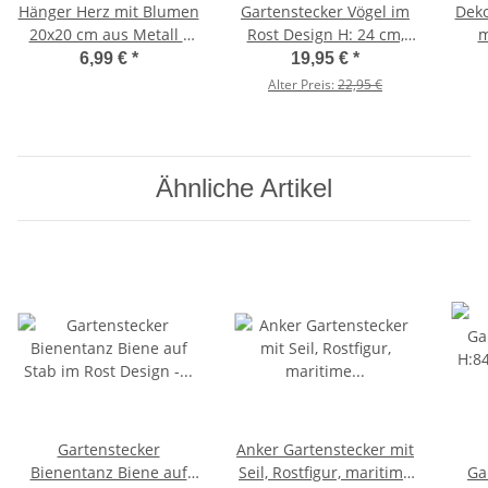
Hänger Herz mit Blumen
Gartenstecker Vögel im
Deko
20x20 cm aus Metall -
Rost Design H: 24 cm,
m
Herzanhänger,
2er Set - Rostfigur Vogel
Desig
6,99 €
*
19,95 €
*
Aufhänger Blumen,
für den Garten,
Ga
Alter Preis:
22,95 €
Gartendeko
Gartendeko, Metalldeko
Ähnliche Artikel
Gartenstecker
Anker Gartenstecker mit
Bienentanz Biene auf
Seil, Rostfigur, maritime
Ga