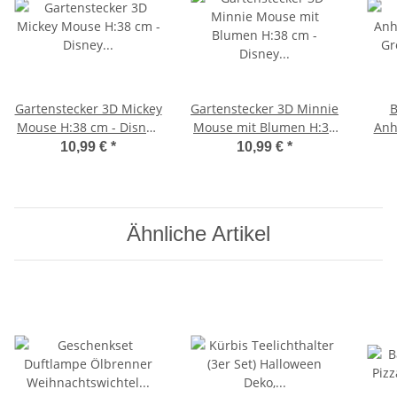
Gartenstecker 3D Mickey
Gartenstecker 3D Minnie
B
Mouse H:38 cm - Disney
Mouse mit Blumen H:38
Anh
Blumenstecker Micky
cm - Disney
G
10,99 €
*
10,99 €
*
Maus, moderner Deko
Blumenstecker Minnie
Kuns
Stil, Gartendeko,
Maus, moderner Deko
A
Dekofigur für den
Stil, Gartendeko,
Uni
Garten
Dekofigur für den
Top
Ähnliche Artikel
Garten
D
G