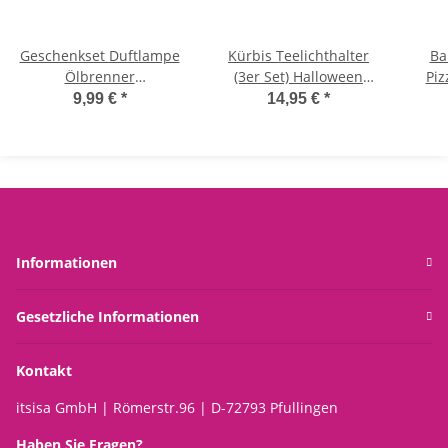
Geschenkset Duftlampe
Kürbis Teelichthalter
Ba
Ölbrenner
(3er Set) Halloween
Piz
Weihnachtswichtel mit
Deko, Kürbis mit Glitzer,
Ba
9,99 €
*
14,95 €
*
Duftwachs Peaceful
Votivhalter
Esse
Woodland - Wichtel
Ch
Wachswärmer,
Verdunster
Weihnachten,
Aromalampe für Duftöl
und Duftwachs, Deko
Informationen
Advent
Gesetzliche Informationen
Kontakt
itsisa GmbH | Römerstr.96 | D-72793 Pfullingen
Haben Sie Fragen?