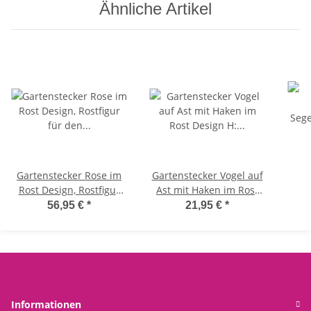
Ähnliche Artikel
Gartenstecker Rose im
Gartenstecker Vogel auf
Rost Design, Rostfigur
Ast mit Haken im Rost
für den Garten,
Design H: 115 cm -
Sege
56,95 €
*
21,95 €
*
Gartendeko, Metalldeko
Rostfigur für den Garten,
R
Gartendeko, Metalldeko
Nie
mar
ma
Seg
Informationen