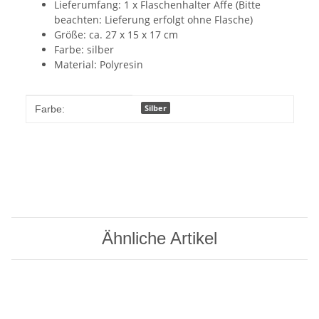
Lieferumfang: 1 x Flaschenhalter Affe (Bitte
beachten: Lieferung erfolgt ohne Flasche)
Größe: ca. 27 x 15 x 17 cm
Farbe: silber
Material: Polyresin
Produkteigenschaft
Wert
Silber
Farbe:
Ähnliche Artikel