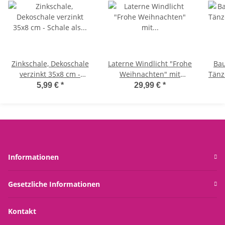
Zinkschale, Dekoschale
Laterne Windlicht "Frohe
Bau
verzinkt 35x8 cm -
Weihnachten" mit
Tänz
Schale als Mini Teich
Hirsch (2er Set) aus
(2e
5,99 €
*
29,99 €
*
Balkon, Deko Schale
Metall H:37 & 26,5 cm
Garten, Blumenschale
mit Kerzenglas & Henkel
(Lieferung ohne
- Deko Kerzenhalter,
C
Dekoration!)
Adventsdeko,
Teelichthalter,
Winterdeko,
Informationen
Weihnachtsdeko
Gesetzliche Informationen
Kontakt