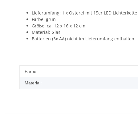
Lieferumfang: 1 x Osterei mit 15er LED Lichterkette
Farbe: grün
Größe: ca. 12 x 16 x 12 cm
Material: Glas
Batterien (3x AA) nicht im Lieferumfang enthalten
Produkteigenschaft
Wert
Farbe:
Material: