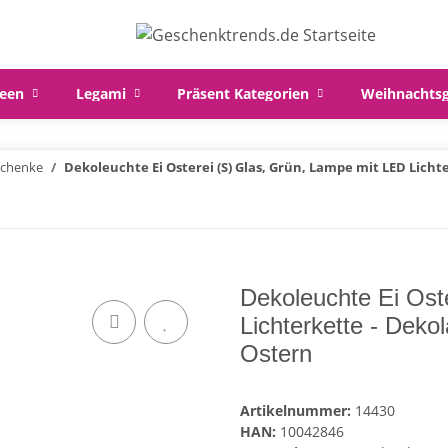
een
Legami
Präsent Kategorien
Weihnachts
schenke
Dekoleuchte Ei Osterei (S) Glas, Grün, Lampe mit LED Lich
Dekoleuchte Ei Ost
Lichterkette - Deko
Ostern
Artikelnummer:
14430
HAN:
10042846