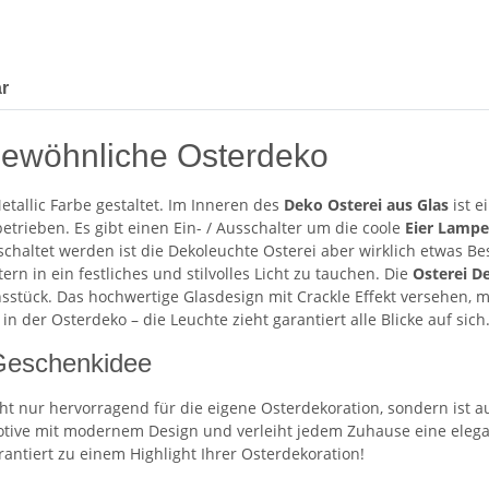
r
gewöhnliche Osterdeko
Metallic Farbe gestaltet. Im Inneren des
Deko Osterei aus Glas
ist 
etrieben. Es gibt einen Ein- / Ausschalter um die coole
Eier Lampe
schaltet werden ist die Dekoleuchte Osterei aber wirklich etwas B
rn in ein festliches und stilvolles Licht zu tauchen. Die
Osterei D
sstück. Das hochwertige Glasdesign mit Crackle Effekt versehen, 
in der Osterdeko – die Leuchte zieht garantiert alle Blicke auf sich
 Geschenkidee
cht nur hervorragend für die eigene Osterdekoration, sondern ist
Motive mit modernem Design und verleiht jedem Zuhause eine elegan
ntiert zu einem Highlight Ihrer Osterdekoration!