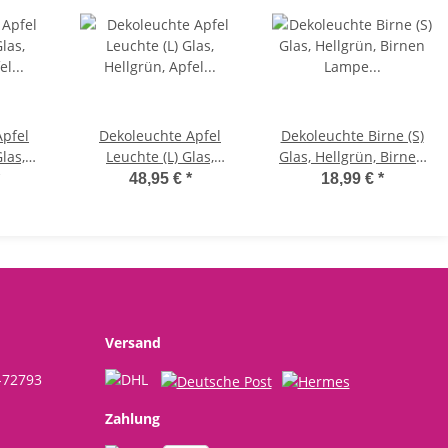
Apfel
Dekoleuchte Apfel
Dekoleuchte Birne (S)
las,
Leuchte (L) Glas,
Glas, Hellgrün, Birnen
Hellgrün, Apfel Lampe
Lampe mit LED
48,95 €
*
18,99 €
*
kette,
mit LED Lichterkette,
Lichterkette,
,
Dekolampe,
Dekolampe,
e,
Tischleuchte,
Tischleuchte,
e
Apfellampe
Birnenlampe
Versand
-72793
Zahlung