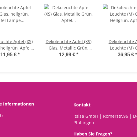
uchte Apfel (XS)
Dekoleuchte Apfel (XS)
Dekoleuchte 
 hellgrün, Apfel
Glas, Metallic Grün,
Leuchte (M) G
mpe mit LED
Apfel Lampe mit 10 LED
Hellgrün, Apfel Lampe
11,95 €
*
12,99 €
*
36,95 €
*
ichterkette,
- Lichterkette,
mit LED Lichter
Dekolampe,
Dekolampe,
Dekolampe
ischleuchte,
Tischleuchte,
Tischleucht
Apfellampe
Apfellampe
Apfellamp
he Informationen
Kontakt
tz
itsisa GmbH | Römerstr.96 | D
Pfullingen
Haben Sie Fragen?