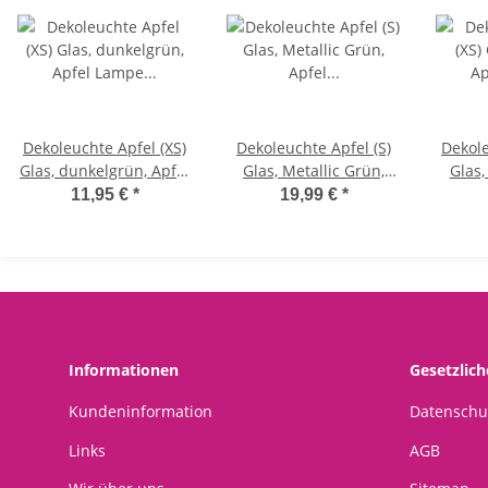
Dekoleuchte Apfel (XS)
Dekoleuchte Apfel (S)
Dekole
Glas, dunkelgrün, Apfel
Glas, Metallic Grün,
Glas,
Lampe mit LED
Apfel Lampe mit 20 LED
La
11,95 €
*
19,99 €
*
Lichterkette,
- Lichterkette,
L
Dekolampe,
Dekolampe,
Tischleuchte,
Tischleuchte,
T
Apfellampe
Apfellampe
Informationen
Gesetzlic
Kundeninformation
Datenschu
Links
AGB