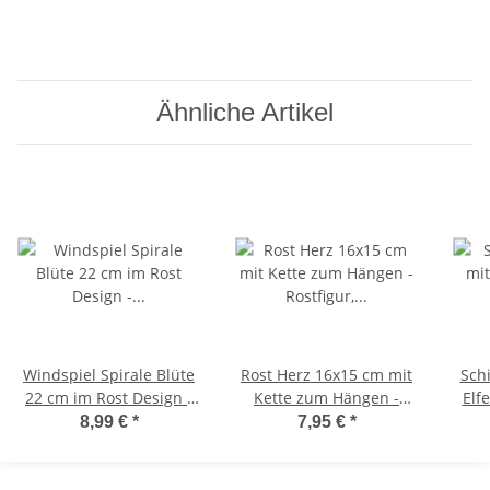
Ähnliche Artikel
Windspiel Spirale Blüte
Rost Herz 16x15 cm mit
Sch
22 cm im Rost Design -
Kette zum Hängen -
Elf
Garten Deko, Rostdeko,
Rostfigur, Gartendeko,
De
8,99 €
*
7,95 €
*
Hänger, Fensterschmuck
Hänge Deko
Ros