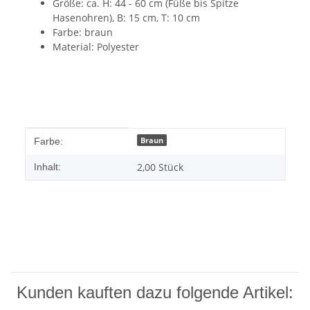
Größe: ca. H: 44 - 60 cm (Füße bis Spitze
Hasenohren), B: 15 cm, T: 10 cm
Farbe: braun
Material: Polyester
Produkteigenschaft
Wert
Braun
Farbe:
2,00 Stück
Inhalt:
Kunden kauften dazu folgende Artikel: