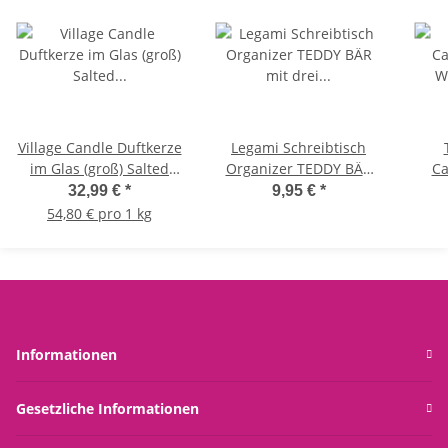
Village Candle Duftkerze
Legami Schreibtisch
im Glas (groß) Salted
Organizer TEDDY BÄR
Ca
Caramel Latte - Tradition
mit drei Schubladen -
32,99 €
*
9,95 €
*
Jar - Kerze mit 2-Docht
Desk Organizer, Tisch
54,80 € pro 1 kg
Technologie
Stiftehalter, Büro
M
Aufräumhilfe
Ha
T
Informationen
Gesetzliche Informationen