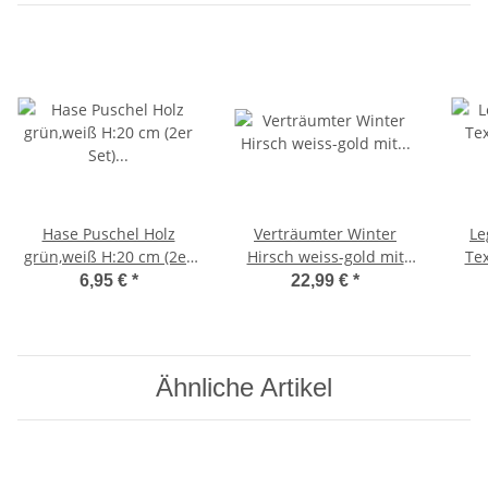
Hase Puschel Holz
Verträumter Winter
Le
grün,weiß H:20 cm (2er
Hirsch weiss-gold mit
Te
Set) - Frühlingsdeko,
Teleskopbeinen (48-60
6,95 €
*
22,99 €
*
Deko Hase,
cm) - Weihnachtsdeko,
Gartendekoration,
Winterdeko, Advent,
Past
Ostern, Osterdeko
Dekoration Weihnachten
Ähnliche Artikel