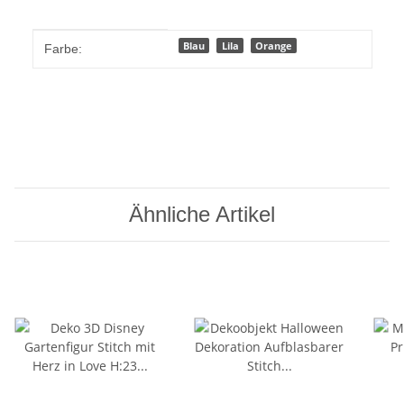
Produkteigenschaft
Wert
Blau
Lila
Orange
Farbe:
Ähnliche Artikel