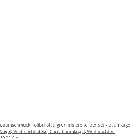
Baumschmuck Kolibri blau grün irisierend, 3er Set - Baumkugel
Vogel, Weihnachtsdeko, Christbaumkugel, Weihnachten
19,95 €
*