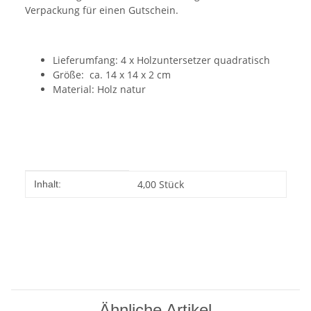
Verpackung für einen Gutschein.
Lieferumfang: 4 x Holzuntersetzer quadratisch
Größe: ca. 14 x 14 x 2 cm
Material: Holz natur
Produkteigenschaft
Wert
4,00 Stück
Inhalt:
Ähnliche Artikel