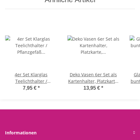
4er Set Klarglas
Deko Vasen 6er Set als
Gl
Teelichthalter /
Kartenhalter, Platzkarte,
bunt
Pflanzgefäß "Vuelta" -
Tischdeko für
Vas
7,95 €
*
13,95 €
*
Vase, Tischdekoration
Hochzeiten, Geburtstage
etc.
Gas
Informationen