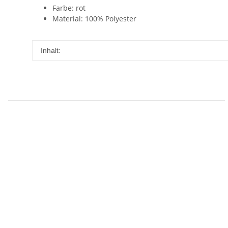
Farbe: rot
Material: 100% Polyester
Produkteigenschaft
Wert
Inhalt: