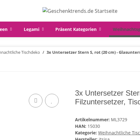
een
Legami
Präsent Kategorien
Weihnachts
nachtliche Tischdeko
3x Untersetzer Stern S, rot (20 cm) - Glasunt
3x Untersetzer Ster
Filzuntersetzer, T
Artikelnummer:
ML3729
HAN:
15030
Kategorie:
Weihnachtliche Tis
Hersteller:
itsisa