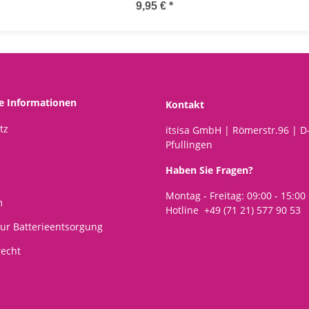
Weihnachtsbaum -
9,95 €
*
Baumkugel für
Motorradfahrer,
Weihnachtsdeko,
Christbaumkugel,
Christbaumschmuck,
Weihnachten
he Informationen
Kontakt
tz
itsisa GmbH | Römerstr.96 | D
Pfullingen
Haben Sie Fragen?
Montag - Freitag: 09:00 - 15:00
m
Hotline +49 (71 21) 577 90 53
ur Batterieentsorgung
recht