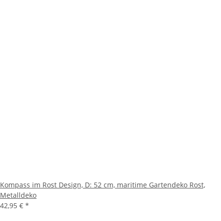
Kompass im Rost Design, D: 52 cm, maritime Gartendeko Rost,
Metalldeko
42,95 €
*